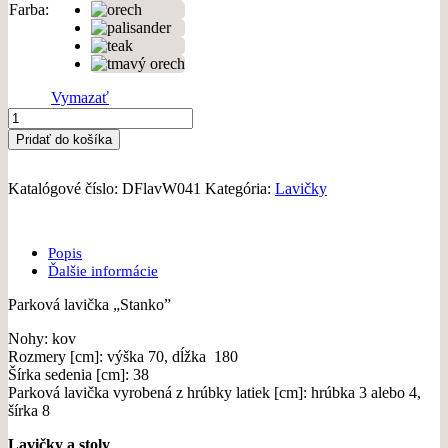
Farba
Vymazať
množstvo
Parková
Pridať do košíka
lavička
Stanko
180
Katalógové číslo:
DFlavW041
Kategória:
Lavičky
cm
Popis
Ďalšie informácie
Parková lavička „Stanko”
Nohy: kov
Rozmery [cm]: výška 70, dĺžka 180
Šírka sedenia [cm]: 38
Parková lavička vyrobená z hrúbky latiek [cm]: hrúbka 3 alebo 4,
šírka 8
Lavičky a stoly