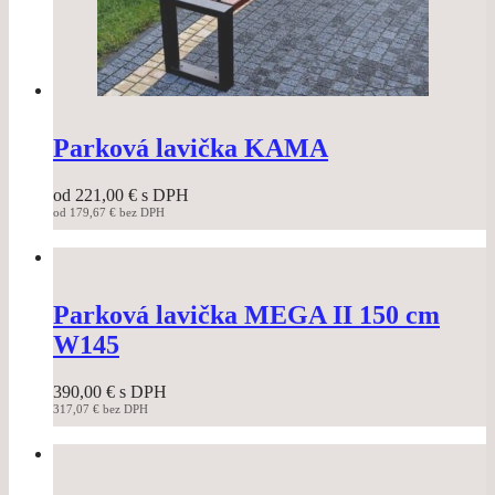
Parková lavička KAMA
od
221,00
€
s DPH
od
179,67
€
bez DPH
This
product
has
multiple
variants.
Parková lavička MEGA II 150 cm
The
W145
options
may
be
390,00
€
s DPH
chosen
317,07
€
bez DPH
This
on
product
the
has
product
multiple
page