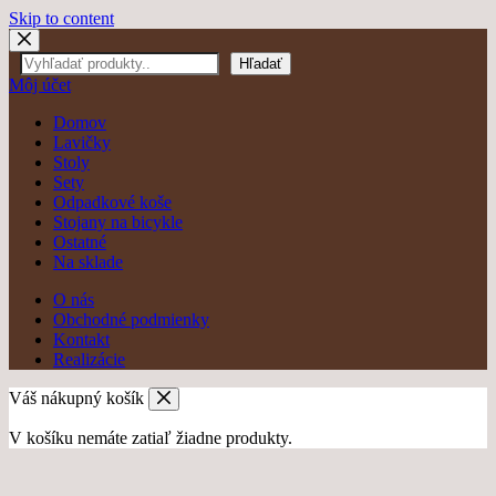
Skip to content
Hľadať
Hľadať
Môj účet
Domov
Lavičky
Stoly
Sety
Odpadkové koše
Stojany na bicykle
Ostatné
Na sklade
O nás
Obchodné podmienky
Kontakt
Realizácie
Váš nákupný košík
V košíku nemáte zatiaľ žiadne produkty.