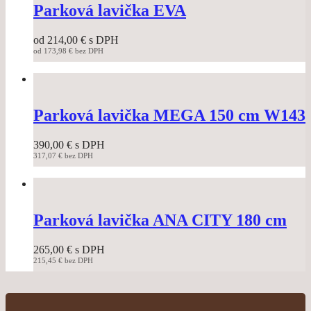
variants.
Parková lavička EVA
The
options
od
214,00
€
s DPH
may
od
173,98
€
bez DPH
be
This
chosen
product
on
has
the
multiple
product
variants.
Parková lavička MEGA 150 cm W143
page
The
options
390,00
€
s DPH
may
317,07
€
bez DPH
be
This
chosen
product
on
has
the
multiple
product
variants.
Parková lavička ANA CITY 180 cm
page
The
options
265,00
€
s DPH
may
215,45
€
bez DPH
be
This
chosen
product
on
has
the
multiple