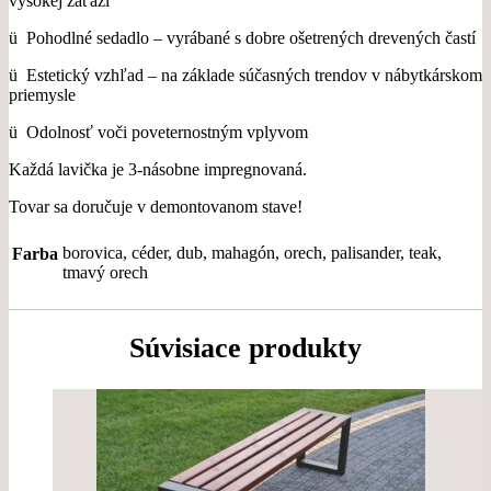
vysokej záťaži
ü Pohodlné sedadlo – vyrábané s dobre ošetrených drevených častí
ü Estetický vzhľad – na základe súčasných trendov v nábytkárskom
priemysle
ü Odolnosť voči poveternostným vplyvom
Každá lavička je 3-násobne impregnovaná.
Tovar sa doručuje v demontovanom stave!
borovica, céder, dub, mahagón, orech, palisander, teak,
Farba
tmavý orech
Súvisiace produkty