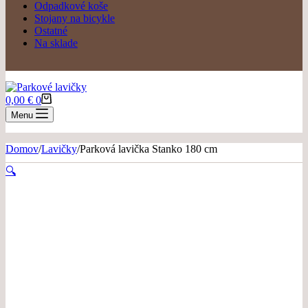
Odpadkové koše
Stojany na bicykle
Ostatné
Na sklade
Nákupný
0,00
€
0
košík
Menu
Domov
/
Lavičky
/
Parková lavička Stanko 180 cm
🔍