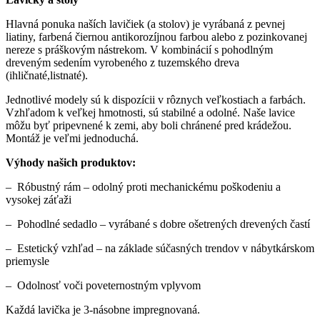
Hlavná ponuka naších lavičiek (a stolov) je vyrábaná z pevnej
liatiny, farbená čiernou antikorozíjnou farbou alebo z pozinkovanej
nereze s práškovým nástrekom. V kombinácií s pohodlným
dreveným sedením vyrobeného z tuzemského dreva
(ihličnaté,listnaté).
Jednotlivé modely sú k dispozícii v rôznych veľkostiach a farbách.
Vzhľadom k veľkej hmotnosti, sú stabilné a odolné. Naše lavice
môžu byť pripevnené k zemi, aby boli chránené pred krádežou.
Montáž je veľmi jednoduchá.
Výhody našich produktov:
– Róbustný rám – odolný proti mechanickému poškodeniu a
vysokej záťaži
– Pohodlné sedadlo – vyrábané s dobre ošetrených drevených častí
– Estetický vzhľad – na základe súčasných trendov v nábytkárskom
priemysle
– Odolnosť voči poveternostným vplyvom
Každá lavička je 3-násobne impregnovaná.