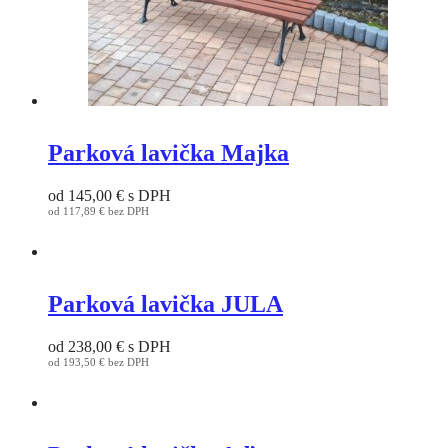
options
may
be
chosen
on
the
product
page
Parková lavička Majka
od
145,00
€
s DPH
od
117,89
€
bez DPH
This
product
has
multiple
variants.
Parková lavička JULA
The
options
od
238,00
€
s DPH
may
od
193,50
€
bez DPH
be
This
chosen
product
on
has
the
multiple
product
variants.