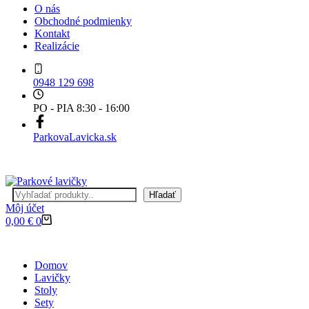
O nás
Obchodné podmienky
Kontakt
Realizácie
0948 129 698
PO - PIA 8:30 - 16:00
ParkovaLavicka.sk
Hľadať
Hľadať
Môj účet
Nákupný
0,00
€
0
košík
Domov
Lavičky
Stoly
Sety