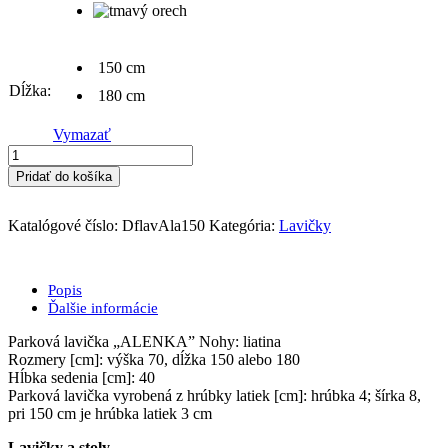
150 cm
Dĺžka
180 cm
Vymazať
množstvo
Parková
Pridať do košíka
lavička
Alenka
Katalógové číslo:
DflavAla150
Kategória:
Lavičky
Popis
Ďalšie informácie
Parková lavička „ALENKA” Nohy: liatina
Rozmery [cm]: výška 70, dĺžka 150 alebo 180
Hĺbka sedenia [cm]: 40
Parková lavička vyrobená z hrúbky latiek [cm]: hrúbka 4; šírka 8,
pri 150 cm je hrúbka latiek 3 cm
Lavičky a stoly