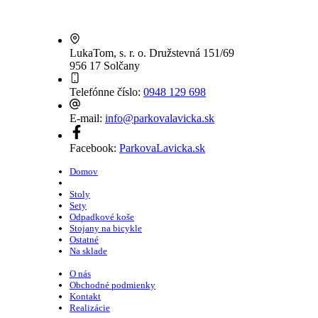
multiple
variants.
The
options
may
LukaTom, s. r. o.
Družstevná 151/69
be
956 17 Solčany
chosen
on
Telefónne číslo:
0948 129 698
the
product
E-mail:
info@parkovalavicka.sk
page
Facebook:
ParkovaLavicka.sk
Domov
Lavičky
Stoly
Sety
Odpadkové koše
Stojany na bicykle
Ostatné
Na sklade
O nás
Obchodné podmienky
Kontakt
Realizácie