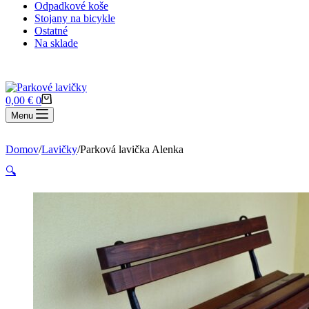
Odpadkové koše
Stojany na bicykle
Ostatné
Na sklade
Nákupný
0,00
€
0
košík
Menu
Domov
/
Lavičky
/
Parková lavička Alenka
🔍