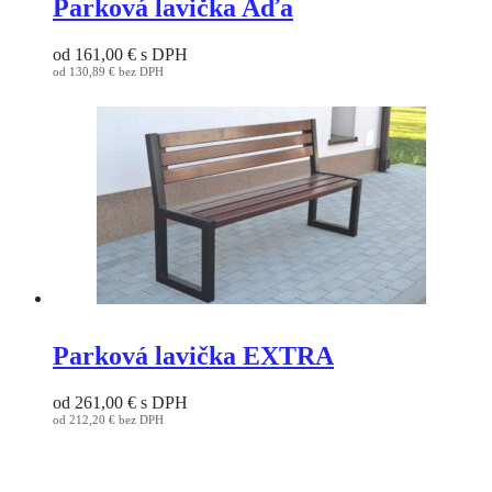
Parková lavička Aďa
page
The
options
od
161,00
€
s DPH
may
od
130,89
€
bez DPH
be
This
chosen
product
on
has
the
multiple
product
variants.
page
The
options
may
be
chosen
on
the
product
page
Parková lavička EXTRA
od
261,00
€
s DPH
od
212,20
€
bez DPH
This
product
has