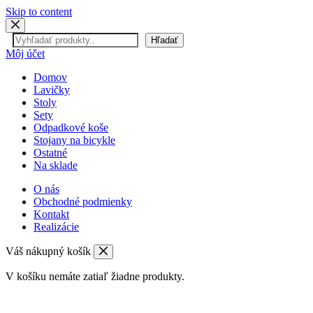
Skip to content
Hľadať
Hľadať
Môj účet
Domov
Lavičky
Stoly
Sety
Odpadkové koše
Stojany na bicykle
Ostatné
Na sklade
O nás
Obchodné podmienky
Kontakt
Realizácie
Váš nákupný košík
V košíku nemáte zatiaľ žiadne produkty.