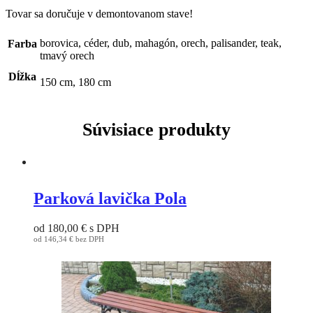
Tovar sa doručuje v demontovanom stave!
borovica, céder, dub, mahagón, orech, palisander, teak,
Farba
tmavý orech
Dĺžka
150 cm, 180 cm
Súvisiace produkty
Parková lavička Pola
od
180,00
€
s DPH
od
146,34
€
bez DPH
This
product
has
multiple
variants.
The