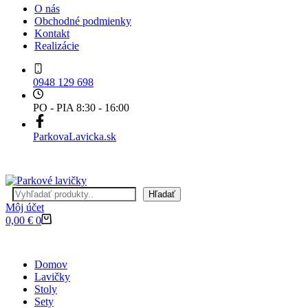
O nás
Obchodné podmienky
Kontakt
Realizácie
0948 129 698
PO - PIA 8:30 - 16:00
ParkovaLavicka.sk
Hľadať
Hľadať
Môj účet
Nákupný
0,00
€
0
košík
Domov
Lavičky
Stoly
Sety