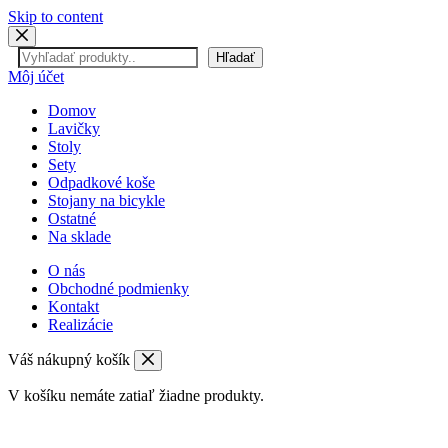
Skip to content
Hľadať
Hľadať
Môj účet
Domov
Lavičky
Stoly
Sety
Odpadkové koše
Stojany na bicykle
Ostatné
Na sklade
O nás
Obchodné podmienky
Kontakt
Realizácie
Váš nákupný košík
V košíku nemáte zatiaľ žiadne produkty.