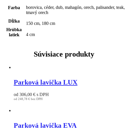
borovica, céder, dub, mahagón, orech, palisander, teak,
Farba
tmavý orech
Dĺžka
150 cm, 180 cm
Hrúbka
4 cm
latiek
Súvisiace produkty
Parková lavička LUX
od
306,00
€
s DPH
od
248,78
€
bez DPH
This
product
has
multiple
variants.
Parková lavička EVA