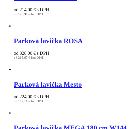
The
options
od
214,00
€
s DPH
may
od
173,98
€
bez DPH
be
This
chosen
product
on
has
the
multiple
product
variants.
Parková lavička ROSA
page
The
options
od
328,00
€
s DPH
may
od
266,67
€
bez DPH
be
This
chosen
product
on
has
the
multiple
product
variants.
Parková lavička Mesto
page
The
options
od
224,00
€
s DPH
may
od
182,11
€
bez DPH
be
This
chosen
product
on
has
the
multiple
product
variants.
Parková lavička MEGA 180 cm W144
page