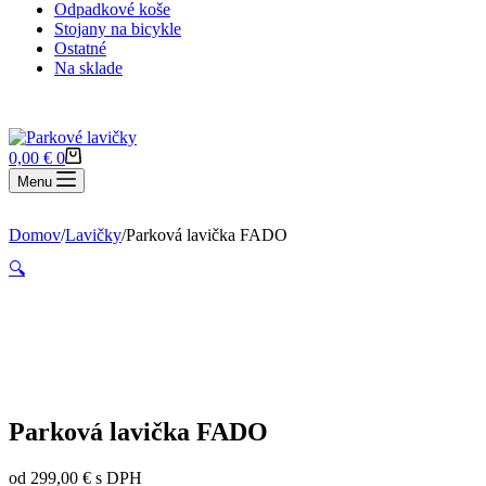
Odpadkové koše
Stojany na bicykle
Ostatné
Na sklade
Nákupný
0,00
€
0
košík
Menu
Domov
/
Lavičky
/
Parková lavička FADO
🔍
Parková lavička FADO
od
299,00
€
s DPH