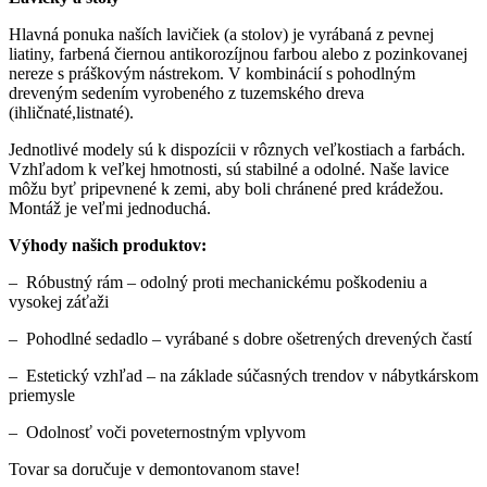
Hlavná ponuka naších lavičiek (a stolov) je vyrábaná z pevnej
liatiny, farbená čiernou antikorozíjnou farbou alebo z pozinkovanej
nereze s práškovým nástrekom. V kombinácií s pohodlným
dreveným sedením vyrobeného z tuzemského dreva
(ihličnaté,listnaté).
Jednotlivé modely sú k dispozícii v rôznych veľkostiach a farbách.
Vzhľadom k veľkej hmotnosti, sú stabilné a odolné. Naše lavice
môžu byť pripevnené k zemi, aby boli chránené pred krádežou.
Montáž je veľmi jednoduchá.
Výhody našich produktov:
– Róbustný rám – odolný proti mechanickému poškodeniu a
vysokej záťaži
– Pohodlné sedadlo – vyrábané s dobre ošetrených drevených častí
– Estetický vzhľad – na základe súčasných trendov v nábytkárskom
priemysle
– Odolnosť voči poveternostným vplyvom
Tovar sa doručuje v demontovanom stave!