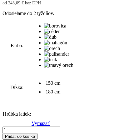
od
243,09
€
bez DPH
Odosielame do 2 týždňov.
Farba
150 cm
Dĺžka
180 cm
4 cm
Hrúbka latiek
Vymazať
množstvo
Parková
Pridať do košíka