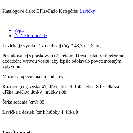
lavička
FADO
Katalógové číslo:
DFlavFado
Kategória:
Lavičky
Popis
Ďalšie informácie
Lavička je vyrobená z ocelovej rúry ? 48,3 x 2,6mm,
Pozinkovanej s práškovým nástrekom. Drevené latky sú ošetrené
dodatočne vrstvou vosku, aby lepšie odolávalo poveternostným
vplyvom.
Možnosť upevnenia do podlahy.
Rozmeri [cm]:výška 45, dľžka dosiek 150 alebo 180. Celková
dľžka lavičky: dosky+hrúbky nôh.
Šírka sedenia [cm]: 38
Lavička z dosiek [cm]: hrúbky 4, šírka 8
Lavičky a stoly