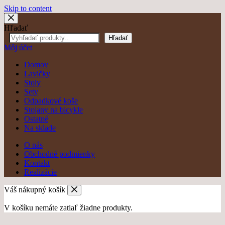
Skip to content
Hľadať
Hľadať
Môj účet
Domov
Lavičky
Stoly
Sety
Odpadkové koše
Stojany na bicykle
Ostatné
Na sklade
O nás
Obchodné podmienky
Kontakt
Realizácie
Váš nákupný košík
V košíku nemáte zatiaľ žiadne produkty.