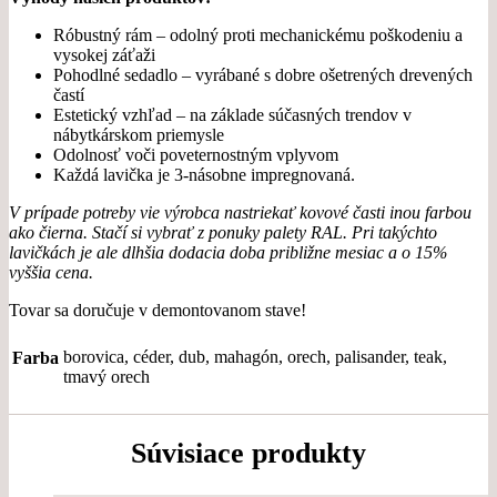
Róbustný rám – odolný proti mechanickému poškodeniu a
vysokej záťaži
Pohodlné sedadlo – vyrábané s dobre ošetrených drevených
častí
Estetický vzhľad – na základe súčasných trendov v
nábytkárskom priemysle
Odolnosť voči poveternostným vplyvom
Každá lavička je 3-násobne impregnovaná.
V prípade potreby vie výrobca nastriekať kovové časti inou farbou
ako čierna. Stačí si vybrať z ponuky palety RAL. Pri takýchto
lavičkách je ale dlhšia dodacia doba približne mesiac a o 15%
vyššia cena.
Tovar sa doručuje v demontovanom stave!
borovica, céder, dub, mahagón, orech, palisander, teak,
Farba
tmavý orech
Súvisiace produkty