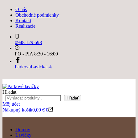
O nás
Obchodné podmienky
Kontakt
Realizácie
0948 129 698
PO - PIA 8:30 - 16:00
ParkovaLavicka.sk
Hľadať
Hľadať
Môj účet
Nákupný košík
0,00
€
0
Domov
Lavičky