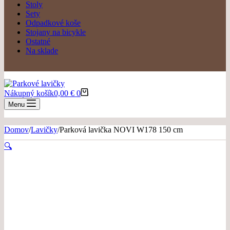
Stoly
Sety
Odpadkové koše
Stojany na bicykle
Ostatné
Na sklade
Nákupný košík
0,00
€
0
Menu
Domov
/
Lavičky
/
Parková lavička NOVI W178 150 cm
🔍