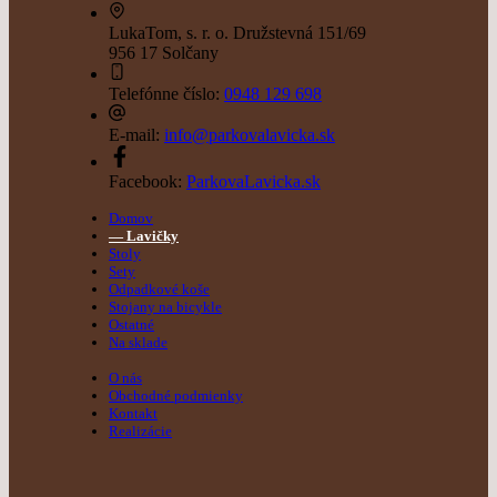
LukaTom, s. r. o.
Družstevná 151/69
956 17 Solčany
Telefónne číslo:
0948 129 698
E-mail:
info@parkovalavicka.sk
Facebook:
ParkovaLavicka.sk
Domov
Lavičky
Stoly
Sety
Odpadkové koše
Stojany na bicykle
Ostatné
Na sklade
O nás
Obchodné podmienky
Kontakt
Realizácie