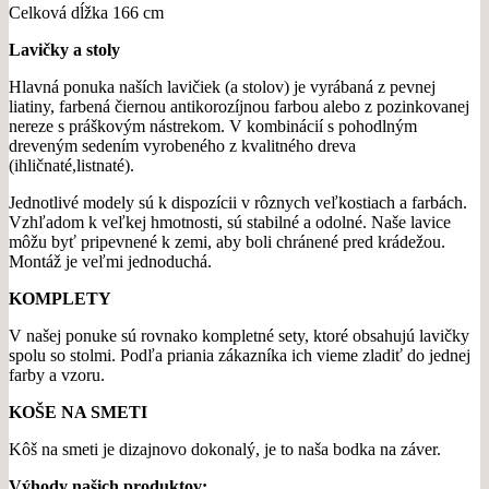
Celková dĺžka 166 cm
Lavičky a stoly
Hlavná ponuka naších lavičiek (a stolov) je vyrábaná z pevnej
liatiny, farbená čiernou antikorozíjnou farbou alebo z pozinkovanej
nereze s práškovým nástrekom. V kombinácií s pohodlným
dreveným sedením vyrobeného z kvalitného dreva
(ihličnaté,listnaté).
Jednotlivé modely sú k dispozícii v rôznych veľkostiach a farbách.
Vzhľadom k veľkej hmotnosti, sú stabilné a odolné. Naše lavice
môžu byť pripevnené k zemi, aby boli chránené pred krádežou.
Montáž je veľmi jednoduchá.
KOMPLETY
V našej ponuke sú rovnako kompletné sety, ktoré obsahujú lavičky
spolu so stolmi. Podľa priania zákazníka ich vieme zladiť do jednej
farby a vzoru.
KOŠE NA SMETI
Kôš na smeti je dizajnovo dokonalý, je to naša bodka na záver.
Výhody našich produktov: