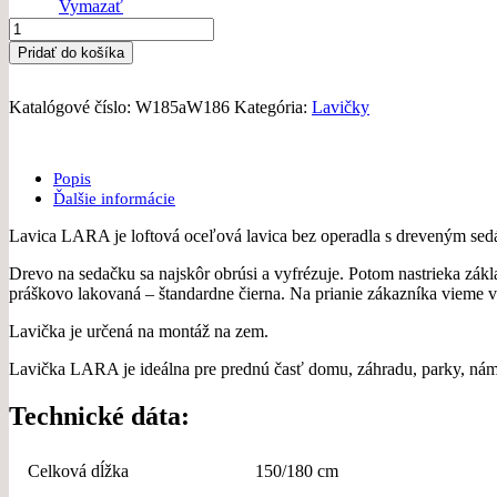
Vymazať
množstvo
Parková
Pridať do košíka
lavička
LARA
150
Katalógové číslo:
W185aW186
Kategória:
Lavičky
cm
Popis
Ďalšie informácie
Lavica LARA je loftová oceľová lavica bez operadla s dreveným sed
Drevo na sedačku sa najskôr obrúsi a vyfrézuje. Potom nastrieka zák
práškovo lakovaná – štandardne čierna. Na prianie zákazníka vieme 
Lavička je určená na montáž na zem.
Lavička LARA je ideálna pre prednú časť domu, záhradu, parky, námes
Technické dáta:
Celková dĺžka
150/180 cm