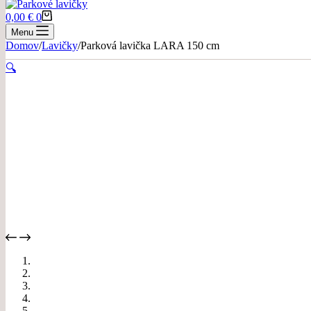
Nákupný
0,00
€
0
košík
Menu
Domov
/
Lavičky
/
Parková lavička LARA 150 cm
🔍