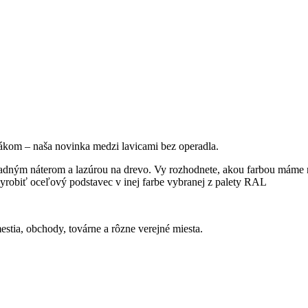
ákom – naša novinka medzi lavicami bez operadla.
ladným náterom a lazúrou na drevo. Vy rozhodnete, akou farbou máme n
vyrobiť oceľový podstavec v inej farbe vybranej z palety RAL
tia, obchody, továrne a rôzne verejné miesta.