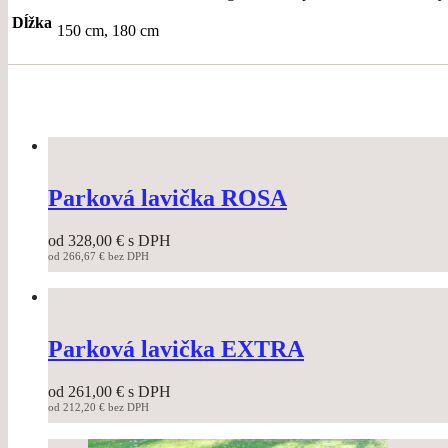
Dĺžka
150 cm, 180 cm
Parková lavička ROSA
od
328,00
€
s DPH
od
266,67
€
bez DPH
This
product
has
multiple
variants.
Parková lavička EXTRA
The
options
od
261,00
€
s DPH
may
od
212,20
€
bez DPH
be
This
chosen
product