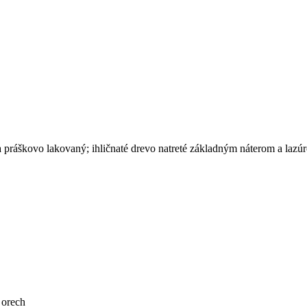
práškovo lakovaný; ihličnaté drevo natreté základným náterom a lazú
 orech