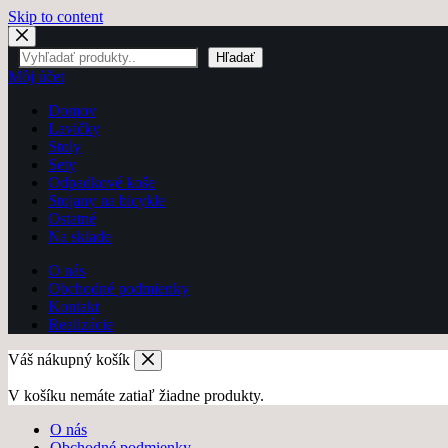
Skip to content
Hľadať
Hľadať
Môj účet
Domov
Lavičky
Stoly
Sety
Odpadkové koše
Stojany na bicykle
Ostatné
Na sklade
O nás
Obchodné podmienky
Kontakt
Realizácie
Váš nákupný košík
V košíku nemáte zatiaľ žiadne produkty.
O nás
Obchodné podmienky