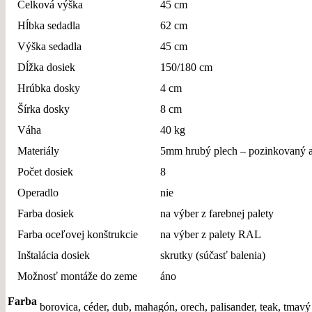
Celková výška
45 cm
Hĺbka sedadla
62 cm
Výška sedadla
45 cm
Dĺžka dosiek
150/180 cm
Hrúbka dosky
4 cm
Šírka dosky
8 cm
Váha
40 kg
Materiály
5mm hrubý plech – pozinkovaný a 
Počet dosiek
8
Operadlo
nie
Farba dosiek
na výber z farebnej palety
Farba oceľovej konštrukcie
na výber z palety RAL
Inštalácia dosiek
skrutky (súčasť balenia)
Možnosť montáže do zeme
áno
Farba
borovica, céder, dub, mahagón, orech, palisander, teak, tmavý