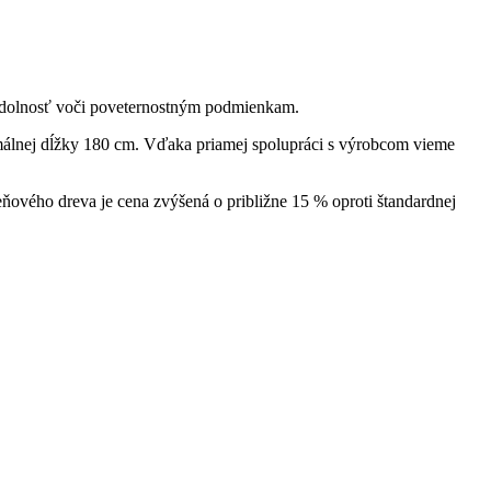
 odolnosť voči poveternostným podmienkam.
lnej dĺžky 180 cm. Vďaka priamej spolupráci s výrobcom vieme
eňového dreva je cena zvýšená o približne 15 % oproti štandardnej