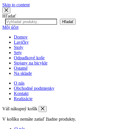
Skip to content
Hľadať
Hľadať
Môj účet
Domov
Lavičky
Stoly
Sety
Odpadkové koše
Stojany na bicykle
Ostatné
Na sklade
O nás
Obchodné podmienky
Kontakt
Realizácie
Váš nákupný košík
V košíku nemáte zatiaľ žiadne produkty.
O nás