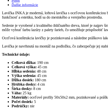
Popis
Ďalšie informácie
Lavička INKA je moderná, loftová lavička s oceľovou konštrukciou b
funkčnosť a estetiku, hodí sa do mestského a verejného prostredia.
Sedenie je vyrobené z kvalitného ihličnatého dreva, ktoré je najprv š
môže vybrať farbu lazúry z palety farieb, čo umožňuje prispôsobiť la
Oceľová konštrukcia lavičky je pozinkovaná a následne práškovo lako
Lavička je navrhnutá na montáž na podložku, čo zabezpečuje jej stab
Technické údaje:
Celková dĺžka:
190 cm
Celková výška:
45 cm
Hĺbka sedenia:
48 cm
Výška sedenia:
45 cm
Dĺžka dosiek:
180 cm
Hrúbka dosky:
4 cm
Šírka dosky:
8 cm
Váha:
25 kg
Materiály:
oceľové profily 50x50x2 mm, pozinkované a práškovo
Počet dosiek:
5
Podrúčky:
nie