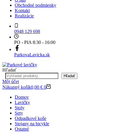
Obchodné podmienky
Kontakt
Realizácie
0948 129 698
PO - PIA 8:30 - 16:00
ParkovaLavicka.sk
Hľadať
Hľadať
Môj účet
Nákupný košík
0,00
€
0
Domov
Lavičky
Stoly
Sety
Odpadkové koše
Stojany na bicykle
Ostatné