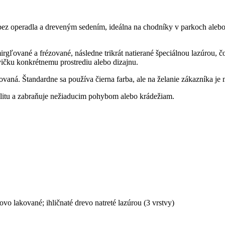
ez operadla a dreveným sedením, ideálna na chodníky v parkoch alebo
mirgľované a frézované, následne trikrát natierané špeciálnou lazúrou,
vičku konkrétnemu prostrediu alebo dizajnu.
vaná. Štandardne sa používa čierna farba, ale na želanie zákazníka je
ilitu a zabraňuje nežiaducim pohybom alebo krádežiam.
 lakované; ihličnaté drevo natreté lazúrou (3 vrstvy)