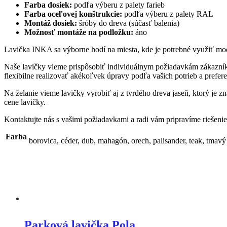
Farba dosiek:
podľa výberu z palety farieb
Farba oceľovej konštrukcie:
podľa výberu z palety RAL
Montáž dosiek:
šróby do dreva (súčasť balenia)
Možnosť montáže na podložku:
áno
Lavička INKA sa výborne hodí na miesta, kde je potrebné využiť mo
Naše lavičky vieme prispôsobiť individuálnym požiadavkám zákazn
flexibilne realizovať akékoľvek úpravy podľa vašich potrieb a prefere
Na želanie vieme lavičky vyrobiť aj z tvrdého dreva jaseň, ktorý je 
cene lavičky.
Kontaktujte nás s vašimi požiadavkami a radi vám pripravíme riešenie
Farba
borovica, céder, dub, mahagón, orech, palisander, teak, tmavý
Parková lavička Pola