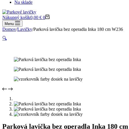
Na sklade
Nákupný košík
0,00
€
0
Menu
Domov
/
Lavičky
/
Parková lavička bez operadla Inka 180 cm W236
🔍
Parková lavička bez operadla Inka 180 c