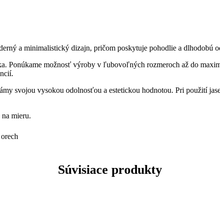
derný a minimalistický dizajn, pričom poskytuje pohodlie a dlhodobú
íka. Ponúkame možnosť výroby v ľubovoľných rozmeroch až do maximá
ncií.
známy svojou vysokou odolnosťou a estetickou hodnotou. Pri použití jas
 na mieru.
 orech
Súvisiace produkty