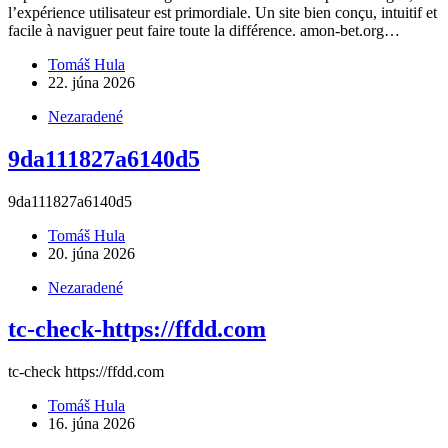
l’expérience utilisateur est primordiale. Un site bien conçu, intuitif et
facile à naviguer peut faire toute la différence. amon-bet.org…
Tomáš Hula
22. júna 2026
Nezaradené
9da111827a6140d5
9da111827a6140d5
Tomáš Hula
20. júna 2026
Nezaradené
tc-check-https://ffdd.com
tc-check https://ffdd.com
Tomáš Hula
16. júna 2026