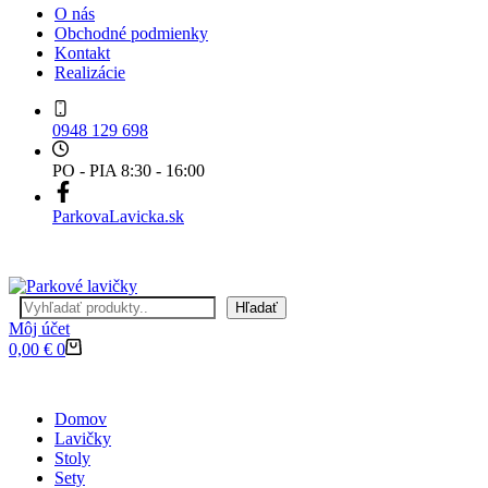
O nás
Obchodné podmienky
Kontakt
Realizácie
0948 129 698
PO - PIA 8:30 - 16:00
ParkovaLavicka.sk
Hľadať
Hľadať
Môj účet
Nákupný
0,00
€
0
košík
Domov
Lavičky
Stoly
Sety