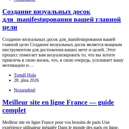
Создание визуальных досок
для_manifestирования вашей главной
цели
Создание визуальных досок для_manifestирования вашей
главной цели Создание визуальных досок является мощным
инструментом для достижения ваших мечт и целей. Этот
процесс помогает вам визуализировать то, что вы хотите
привлечь в свою жизнь, что, в свою очередь, усиливает вашу
мотивацию и…
Tomáš Hula
28. júna 2026
Nezaradené
Meilleur site en ligne France — guide
complet
Meilleur site en ligne France pour vos besoins de paris Une
expérience utilisateur inégalée Dans le monde des paris en ligne,