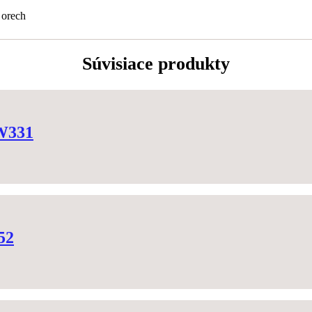
 orech
Súvisiace produkty
 W331
52