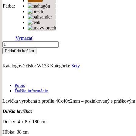
Farba
Vymazať
množstvo
Parková
Pridať do košíka
zostava
150
cm
Katalógové číslo:
W133
Kategória:
Sety
W133
(2+2+1)
Popis
Ďalšie informácie
Lavička vyrobená z profilu 40x40x2mm – pozinkovaný s práškovým
Dlhšia lavička:
Dosky: 4 x 8 x 180 cm
Hĺbka: 38 cm