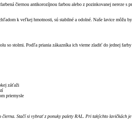
ny, farbená čiernou antikorozíjnou farbou alebo z pozinkovanej nerez
Vzhľadom k veľkej hmotnosti, sú stabilné a odolné. Naše lavice môžu b
lu so stolmi. Podľa priania zákazníka ich vieme zladiť do jednej farby
kej záťaži
tí
kom priemysle
o čierna. Stačí si vybrať z ponuky palety RAL. Pri takýchto lavičkách j