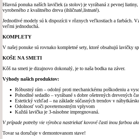
Hlavná ponuka naších lavičiek (a stolov) je vyrábaná z pevnej liati
vyrobeného z kvalitného dreva (ihličnaté,listnaté).
Jednotlivé modely sú k dispozícii v rôznych veľkostiach a farbách. 
veľmi jednoduchá.
KOMPLETY
V našej ponuke sú rovnako kompletné sety, ktoré obsahujú lavičky spo
KOŠE NA SMETI
Kôš na smeti je dizajnovo dokonalý, je to naša bodka na záver.
Výhody našich produktov:
Róbustný rám – odolný proti mechanickému poškodeniu a vyso
Pohodlné sedadlo – vyrábané s dobre ošetrených drevených čas
Estetický vzhľad – na základe súčasných trendov v nábytkárs
Odolnosť voči poveternostným vplyvom
Každá lavička je 3-násobne impregnovaná.
V prípade potreby vie výrobca nastriekať kovové časti inou farbou ak
Tovar sa doručuje v demontovanom stave!