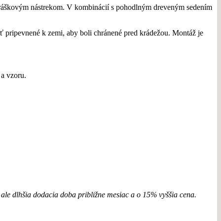
e s práškovým nástrekom. V kombinácií s pohodlným dreveným sedením
yť pripevnené k zemi, aby boli chránené pred krádežou. Montáž je
 a vzoru.
e ale dlhšia dodacia doba približne mesiac a o 15% vyššia cena.