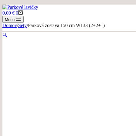
Nákupný
0,00
€
0
košík
Menu
Domov
/
Sety
/
Parková zostava 150 cm W133 (2+2+1)
🔍