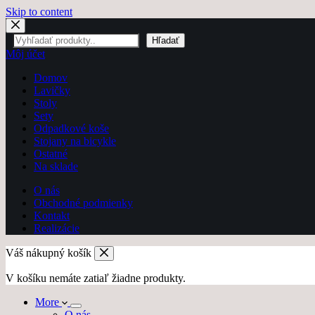
Skip to content
Hľadať
Hľadať
Môj účet
Domov
Lavičky
Stoly
Sety
Odpadkové koše
Stojany na bicykle
Ostatné
Na sklade
O nás
Obchodné podmienky
Kontakt
Realizácie
Váš nákupný košík
V košíku nemáte zatiaľ žiadne produkty.
More
O nás