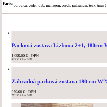
Farba
borovica, céder, dub, mahagón, orech, palisander, teak, tmavý
Parková zostava Lizbona 2+1, 180cm
1 099,00
€
s DPH
893,50
€
bez DPH
This
product
has
multiple
variants.
Záhradná parková zostava 180 cm W2
The
options
950,00
€
s DPH
may
772,36
€
bez DPH
be
This
chosen
product
on