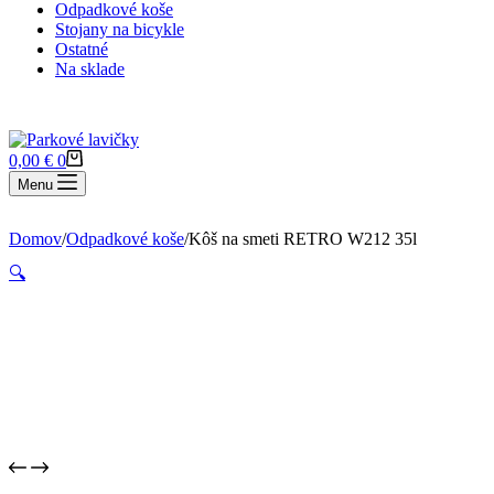
Odpadkové koše
Stojany na bicykle
Ostatné
Na sklade
Nákupný
0,00
€
0
košík
Menu
Domov
/
Odpadkové koše
/
Kôš na smeti RETRO W212 35l
🔍