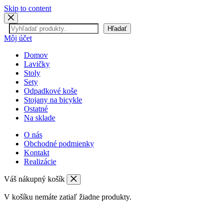
Skip to content
Hľadať
Hľadať
Môj účet
Domov
Lavičky
Stoly
Sety
Odpadkové koše
Stojany na bicykle
Ostatné
Na sklade
O nás
Obchodné podmienky
Kontakt
Realizácie
Váš nákupný košík
V košíku nemáte zatiaľ žiadne produkty.