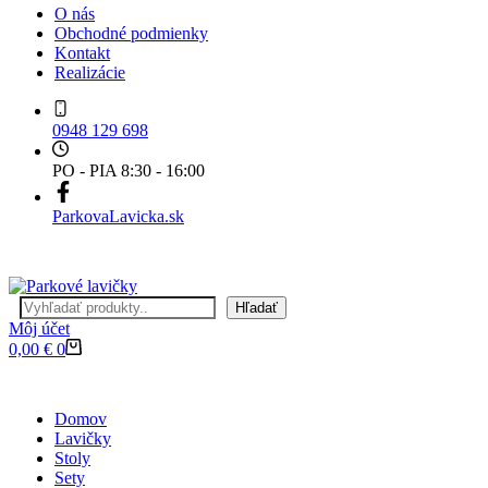
O nás
Obchodné podmienky
Kontakt
Realizácie
0948 129 698
PO - PIA 8:30 - 16:00
ParkovaLavicka.sk
Hľadať
Hľadať
Môj účet
Nákupný
0,00
€
0
košík
Domov
Lavičky
Stoly
Sety