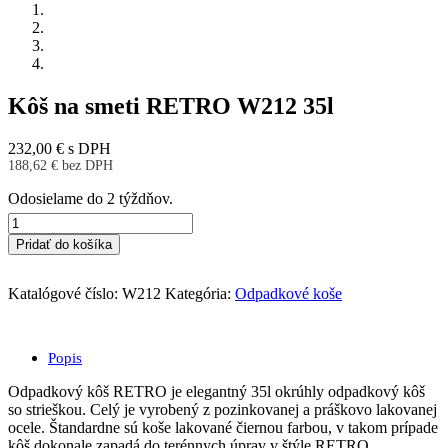
Kôš na smeti RETRO W212 35l
232,00
€
s DPH
188,62
€
bez DPH
Odosielame do 2 týždňov.
množstvo
Kôš
Pridať do košíka
na
smeti
RETRO
Katalógové číslo:
W212
Kategória:
Odpadkové koše
W212
35l
Popis
Odpadkový kôš RETRO je elegantný 35l okrúhly odpadkový kôš
so strieškou. Celý je vyrobený z pozinkovanej a práškovo lakovanej
ocele. Štandardne sú koše lakované čiernou farbou, v takom prípade
kôš dokonale zapadá do terénnych úprav v štýle RETRO.