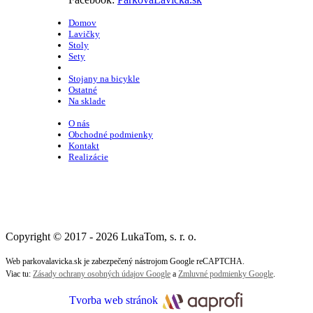
Domov
Lavičky
Stoly
Sety
Odpadkové koše
Stojany na bicykle
Ostatné
Na sklade
O nás
Obchodné podmienky
Kontakt
Realizácie
Copyright © 2017 - 2026 LukaTom, s. r. o.
Web parkovalavicka.sk je zabezpečený nástrojom Google reCAPTCHA.
Viac tu:
Zásady ochrany osobných údajov Google
a
Zmluvné podmienky Google
.
Tvorba web stránok