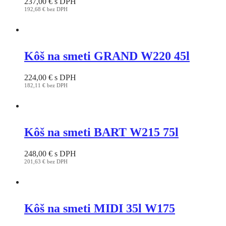
237,00
€
s DPH
192,68
€
bez DPH
This
product
has
multiple
variants.
Kôš na smeti GRAND W220 45l
The
options
224,00
€
s DPH
may
182,11
€
bez DPH
be
This
chosen
product
on
has
the
multiple
product
variants.
Kôš na smeti BART W215 75l
page
The
options
248,00
€
s DPH
may
201,63
€
bez DPH
be
This
chosen
product
on
has
the
multiple
product
variants.
Kôš na smeti MIDI 35l W175
page
The
options