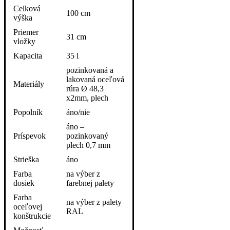
Celková
100 cm
výška
Priemer
31 cm
vložky
Kapacita
35 l
pozinkovaná a
lakovaná oceľová
Materiály
rúra Ø 48,3
x2mm, plech
Popolník
áno/nie
áno –
Príspevok
pozinkovaný
plech 0,7 mm
Strieška
áno
Farba
na výber z
dosiek
farebnej palety
Farba
na výber z palety
oceľovej
RAL
konštrukcie