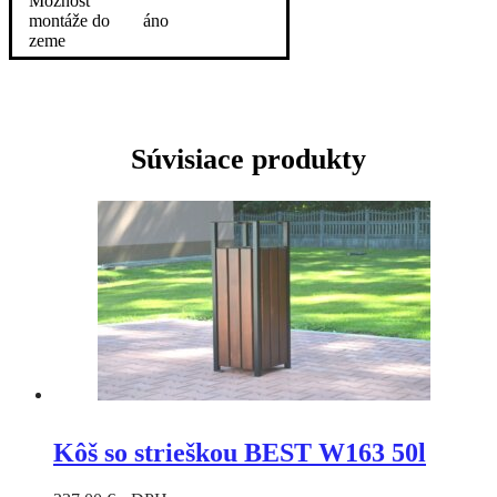
Možnosť
montáže do
áno
zeme
Súvisiace produkty
Kôš so strieškou BEST W163 50l