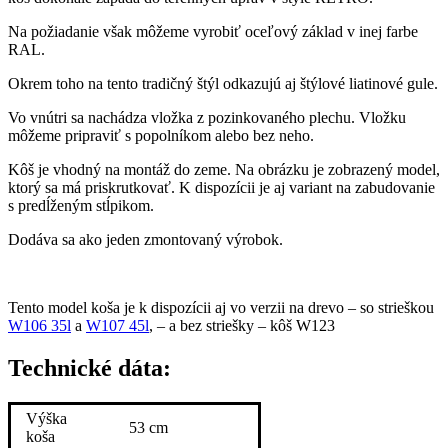
Na požiadanie však môžeme vyrobiť oceľový základ v inej farbe
RAL.
Okrem toho na tento tradičný štýl odkazujú aj štýlové liatinové gule.
Vo vnútri sa nachádza vložka z pozinkovaného plechu. Vložku
môžeme pripraviť s popolníkom alebo bez neho.
Kôš je vhodný na montáž do zeme. Na obrázku je zobrazený model,
ktorý sa má priskrutkovať. K dispozícii je aj variant na zabudovanie
s predĺženým stĺpikom.
Dodáva sa ako jeden zmontovaný výrobok.
Tento model koša je k dispozícii aj vo verzii na drevo – so strieškou
W106 35l
a
W107 45l
, – a bez striešky – kôš W123
Technické dáta:
Výška
53 cm
koša