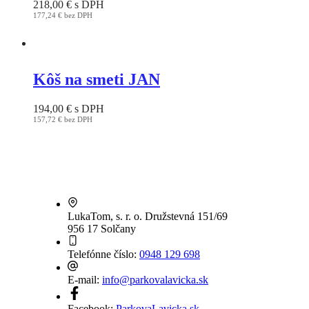
218,00
€
s DPH
may
177,24
€
bez DPH
be
This
chosen
product
on
has
the
multiple
product
variants.
Kôš na smeti JAN
page
The
options
194,00
€
s DPH
may
157,72
€
bez DPH
be
This
chosen
product
on
has
the
multiple
product
variants.
page
The
options
may
LukaTom, s. r. o.
Družstevná 151/69
be
956 17 Solčany
chosen
on
Telefónne číslo:
0948 129 698
the
product
E-mail:
info@parkovalavicka.sk
page
Facebook:
ParkovaLavicka.sk